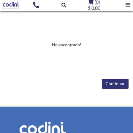
(
0
)
$ 0,00
No encontrado!
Continuar