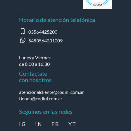
Horario de atención telefónica
03564425200
5493564331009
Lunes a Viernes
de 8:00 a 16:30
Contactate
con nosotros
atencionalcliente@codini.com.ar
tienda@codini.com.ar
Seguinos en las redes
I G
I N
F B
Y T