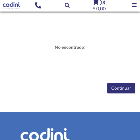
(
0
)
$ 0,00
No encontrado!
Continuar