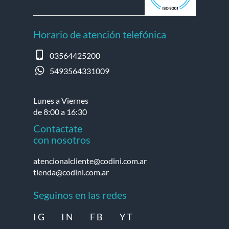
Horario de atención telefónica
03564425200
5493564331009
Lunes a Viernes
de 8:00 a 16:30
Contactate
con nosotros
atencionalcliente@codini.com.ar
tienda@codini.com.ar
Seguinos en las redes
I G
I N
F B
Y T