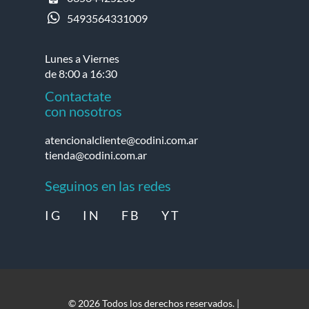
5493564331009
Lunes a Viernes
de 8:00 a 16:30
Contactate
con nosotros
atencionalcliente@codini.com.ar
tienda@codini.com.ar
Seguinos en las redes
I G
I N
F B
Y T
© 2026 Todos los derechos reservados. |