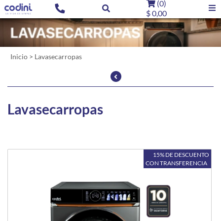
(
0
)
$ 0,00
Inicio
>
Lavasecarropas
Mayor Precio
Lavasecarropas
15% DE DESCUENTO
CON TRANSFERENCIA