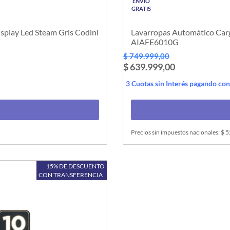
ENVÍO
GRATIS
splay Led Steam Gris Codini
Lavarropas Automático Carga
AIAFE6010G
$ 749.999,00
$ 639.999,00
3 Cuotas sin Interés pagando co
Precios sin impuestos nacionales: $ 
15% DE DESCUENTO
CON TRANSFERENCIA