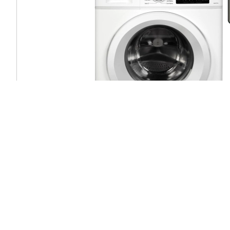
ENVÍO
GRATIS
Lavarropas Automático Carga Frontal 6 kg 1000 RPM A Di
Codini - ANAFA6010B
$ 749.999,00