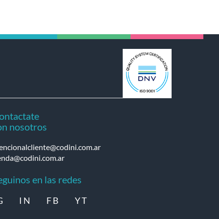
ontactate
on nosotros
encionalcliente@codini.com.ar
enda@codini.com.ar
eguinos en las redes
G
I N
F B
Y T