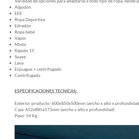
Variedad de opciones para adaptarse a todo tipo de ropa, desde p
Algodón
EEE
Ropa Deportiva
Edredón
Ropa bebé
Vapor
Mixto
Rápido 15`
Suave
Lana
Enjuague + centrifugado
Centrifugado
ESPECIFICACIONES TECNICAS:
Exterior producto: 600x850x500mm (ancho x alto x profundidad
Caja: 652x885x571mm (ancho x alto x profundidad)
Peso: 54 Kg