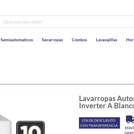
 Semiautomaticos
Secarropas
Combos
Lavavajillas
Hor
Lavarropas Auto
Inverter A Blan
15% DE DESCUENTO
CON TRANSFERENCIA
ENV
GRAT