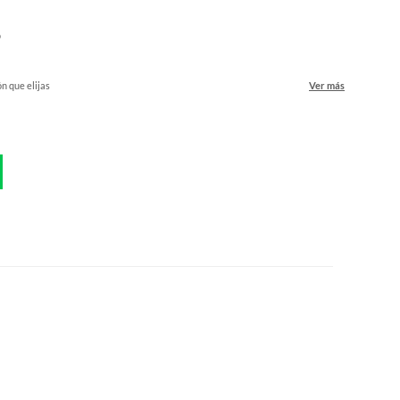
o
ón que elijas
Ver más