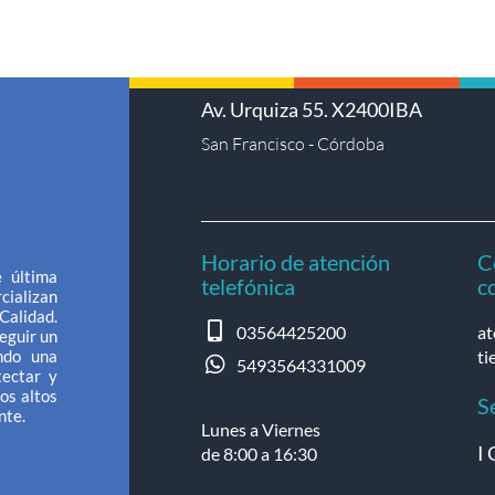
Av. Urquiza 55. X2400IBA
San Francisco - Córdoba
Horario de atención
C
 última
telefónica
c
cializan
Calidad.
03564425200
at
eguir un
ndo una
ti
5493564331009
tectar y
os altos
S
nte.
Lunes a Viernes
I 
de 8:00 a 16:30