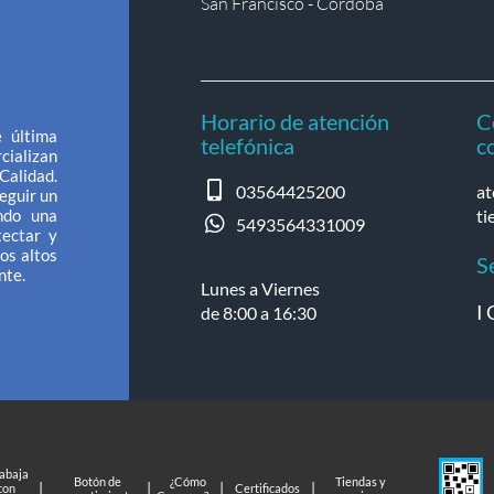
San Francisco - Córdoba
Horario de atención
C
 última
telefónica
c
cializan
Calidad.
03564425200
at
eguir un
ndo una
ti
5493564331009
tectar y
os altos
S
nte.
Lunes a Viernes
I 
de 8:00 a 16:30
rabaja
Botón de
¿Cómo
Tiendas y
|
|
|
|
con
Certificados