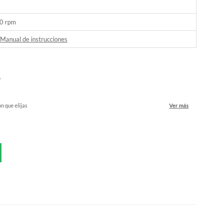
0 rpm
Manual de instrucciones
o
ón que elijas
Ver más