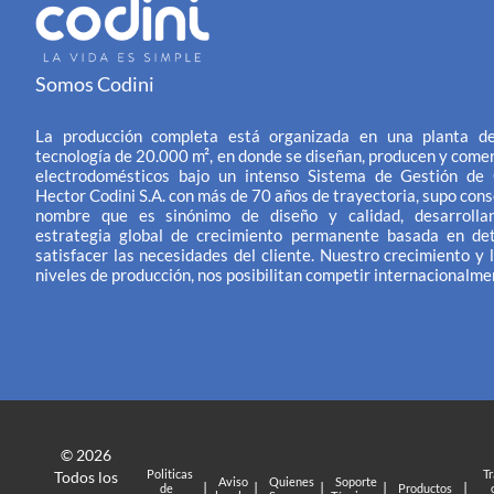
Somos Codini
La producción completa está organizada en una planta de
tecnología de 20.000 m², en donde se diseñan, producen y comer
electrodomésticos bajo un intenso Sistema de Gestión de 
Hector Codini S.A. con más de 70 años de trayectoria, supo cons
nombre que es sinónimo de diseño y calidad, desarrolla
estrategia global de crecimiento permanente basada en de
satisfacer las necesidades del cliente. Nuestro crecimiento y l
niveles de producción, nos posibilitan competir internacionalme
© 2026
Politicas
T
Todos los
Aviso
Quienes
Soporte
|
|
|
|
|
de
Productos