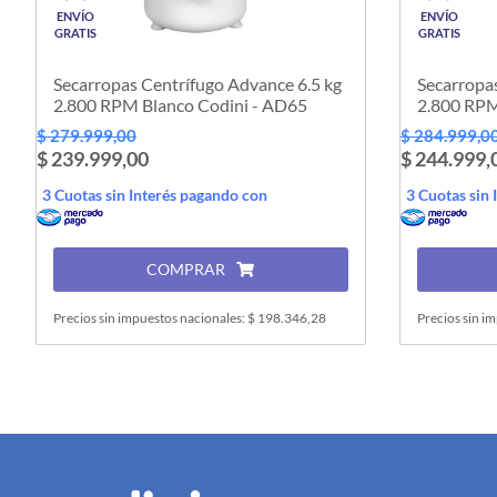
ENVÍO
ENVÍO
GRATIS
GRATIS
Secarropas Centrífugo Advance 6.5 kg
Secarropas
2.800 RPM Blanco Codini - AD65
2.800 RPM 
$ 279.999,00
$ 284.999,0
$ 239.999,00
$ 244.999,
3 Cuotas sin Interés pagando con
3 Cuotas sin 
COMPRAR
Precios sin impuestos nacionales: $ 198.346,28
Precios sin i