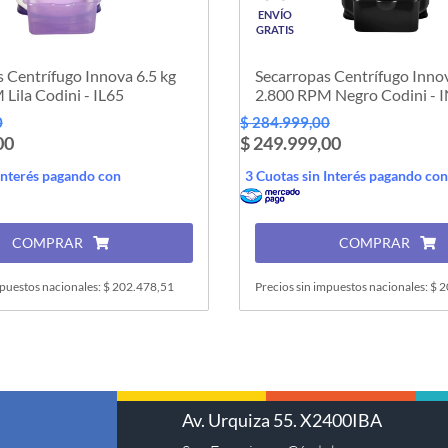
ENVÍO
GRATIS
 Centrífugo Innova 6.5 kg
Secarropas Centrífugo Innov
Lila Codini - IL65
2.800 RPM Negro Codini - 
0
$ 284.999,00
00
$ 249.999,00
Interés pagando con
3 Cuotas sin Interés pagando con
COMPRAR
COMPRAR
mpuestos nacionales: $ 202.478,51
Precios sin impuestos nacionales: $ 
Av. Urquiza 55. X2400IBA