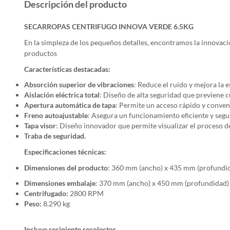
Descripción del producto
SECARROPAS CENTRIFUGO INNOVA VERDE 6.5KG
En la simpleza de los pequeños detalles, encontramos la innovaci
productos
Características destacadas:
Absorción superior de vibraciones
: Reduce el ruido y mejora la e
Aislación eléctrica total
: Diseño de alta seguridad que previene c
Apertura automática de tapa
: Permite un acceso rápido y conveni
Freno autoajustable
: Asegura un funcionamiento eficiente y segur
Tapa visor
: Diseño innovador que permite visualizar el proceso d
Traba de seguridad.
Especificaciones técnicas:
Dimensiones del producto
: 360 mm (ancho) x 435 mm (profundid
Dimensiones embalaje
: 370 mm (ancho) x 450 mm (profundidad) 
Centrifugado:
2800 RPM
Peso:
8.290 kg
Incluye recipiente recolector