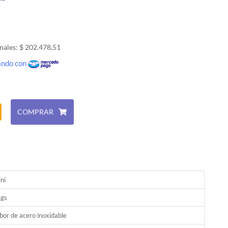
nales: $ 202.478,51
gando con
COMPRAR
ni
kgs
or de acero inoxidable