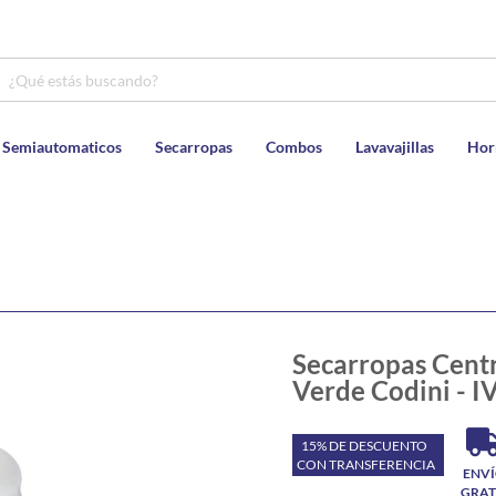
 Semiautomaticos
Secarropas
Combos
Lavavajillas
Hor
Secarropas Centr
Verde Codini - I
15% DE DESCUENTO
CON TRANSFERENCIA
ENV
GRAT