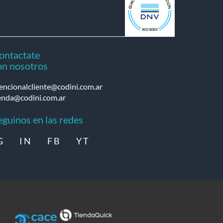
ontactate
on nosotros
encionalcliente@codini.com.ar
enda@codini.com.ar
eguinos en las redes
G
I N
F B
Y T