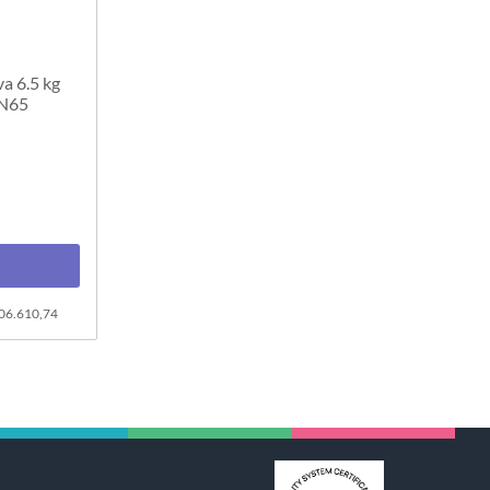
a 6.5 kg
IN65
206.610,74