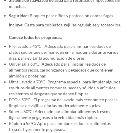
Sistema de suavizado de agua
para resultados impecables sin
manchas.
Seguridad:
Bloqueo para niños y protección contra fugas.
Incluye:
Cesta para cubiertos, rejillas regulables y accesorios.
Conocé todos los programas:
Pre lavado a 45ºC : Adecuado para eliminar residuos de
platos sucios que permanecen en la máquina durante varios
días, para evitar la acumulación de olores
Universal a 60ºC: Adecuado para limpiar residuos de
alimentos secos, carbonizados y pegajosos que contienen
almidón o proteínas.
Ultra Lavado a 70ºC: Programa especial para limpiar algunos
residuos de alimentos comunes, secos y sólidos, y ar?culos
resistentes al desgaste que se deben limpiar.
ECO a 50ºC : El programa de lavado más económico para la
limpieza de vajillas diarias moderadamente sucias.
Súper a 60ºC: Adecuado para limpiar alimentos frescos
ligeramente pegajosos a la velocidad más rápida.
Rápido a 55ºC: Apto para limpiar residuos de alimentos
frescos ligeramente pegajosos.